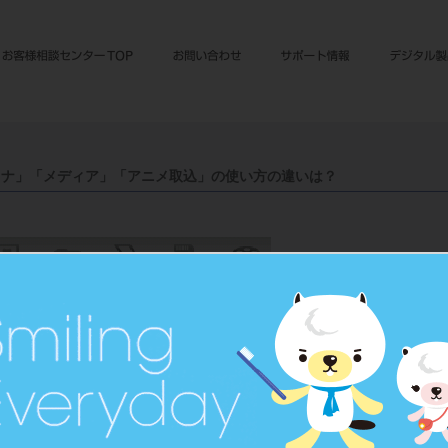
ャナ」「メディア」「アニメ取込」の使い方の違いは？
等）に保存されている画像を取り込む場合に使用します。
カメ等にある画像をTrinityCore Proに取り込みたい(インポート)＝複数の画像を
をTrinityCore Proに取り込みたい(インポート)＝インポート先の日付とモダリ