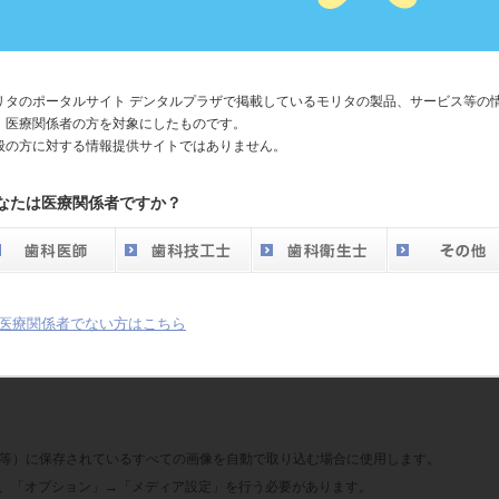
ださい。
、ＵＳＢメモリーの取り扱いには十分ご注意ください。
リタのポータルサイト デンタルプラザで掲載しているモリタの製品、サービス等の
、医療関係者の方を対象にしたものです。
般の方に対する情報提供サイトではありません。
的に画像を取り込む場合に使用します。
なたは医療関係者ですか？
は、「オプション」→「デジカメ設定」を行う必要があります。
医療関係者でない方はこちら
。
等）に保存されている
すべての画像を自動で
取り込む場合に使用します。
は、「オプション」→「メディア設定」を行う必要があります。