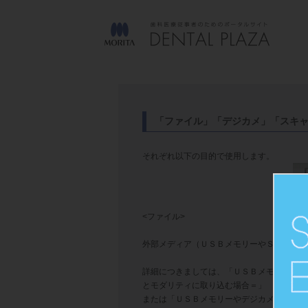
「ファイル」「デジカメ」「スキ
それぞれ以下の目的で使用します。
<ファイル>
外部メディア（ＵＳＢメモリーやＳＤカード
詳細につきましては、「
ＵＳＢメモリーやデジ
とモダリティに取り込む場合＝
」
または「
ＵＳＢメモリーやデジカメ等にある画像