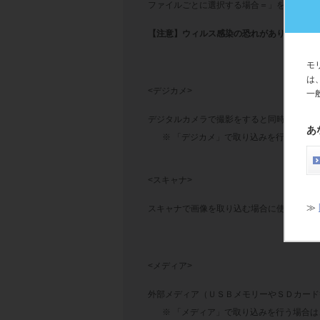
ファイルごとに選択する場合＝
」をご参照く
【注意】ウィルス感染の恐れがありますので
モ
は
<デジカメ>
一
デジタルカメラで撮影をすると同時に、自動
あ
※ 「デジカメ」で取り込みを行う場合
<スキャナ>
≫
スキャナで画像を取り込む場合に使用します
<メディア>
外部メディア（ＵＳＢメモリーやＳＤカード
※ 「メディア」で取り込みを行う場合