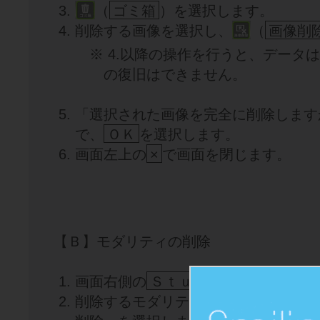
（
ゴミ箱
）を選択します。
削除する画像を選択し、
（
画像削
※ 4.以降の操作を行うと、データ
の復旧はできません。
「選択された画像を完全に削除します
で、
ＯＫ
を選択します。
画面左上の
×
で画面を閉じます。
【Ｂ】モダリティの削除
画面右側の
Ｓｔｕｄｙ
を選択します
削除するモダリティを右クリックして