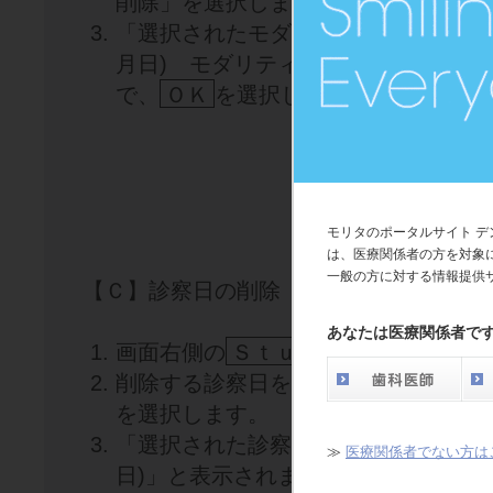
削除」を選択します。
「選択されたモダリティを削除します
月日) モダリティ：(モダリティ名)
で、
ＯＫ
を選択します。
モリタのポータルサイト 
は、医療関係者の方を対象
一般の方に対する情報提供
【Ｃ】診察日の削除
あなたは医療関係者で
画面右側の
Ｓｔｕｄｙ
を選択します
削除する診察日を右クリックして、「
を選択します。
「選択された診察日を削除しますか？
≫
医療関係者でない方は
日)」と表示されますので、
ＯＫ
を選